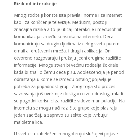
Rizik od interakcije
Mnogi roditelji koriste ista pravila i norme i za internet
kao i za korišćenje televizije. Međutim, postoji
značajna razlika a to je uticaj interakcije i međusobnih
komunikacija između korisnika na internetu. Deca
komuniciraju sa drugim ljudima iz celog sveta putem
email a, društvenih mreža, i drugih aplikacija. Oni
otvoreno razgovaraju i pružaju jedni drugima različite
informacije. Mnoge stvari bi većinu roditelja šokirale
kada bi znali o čemu deca pišu. Adolescencija je period
odrastanja u kome se između ostalog pojavljuje
potreba za pripadnost grupi. Zbog toga što proces
sazrevanja još uvek nije dostigao nivo odraslog, mladi
su pogodni korisnici za različite vidove manipulacije. Na
internetu se mogu naći različite grupe koje plasiraju
jedan sadržaj, a zapravo su sekte koje „vrbuju“
maloletna lica.
U svetu su zabeleženi mnogobrojni slučajevi pojave