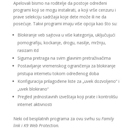
Apelovali bismo na roditelje da postoje određeni
programi koji se mogu instalirati, a koji vrše cenzuru i
prave selekciju sadržaja koje dete može ili ne da
posećuje. Takvi programi imaju više opcija kao što su:
Blokiranje veb sajtova u više kategorija, uključujući
pornografiju, kockanje, drogu, nasilje, mržnju,
rasizam itd
Sigurna pretraga na svim glavnim pretraživačima
Postavljanje vremenskog ograničenja za blokiranje
pristupa internetu tokom određenog doba
Konfiguracija prilagođene liste za „uvek dozvoljeno“ i
„uvek blokirano“
Pregled jednostavnih izveštaja koji prate i kontrolišu
internet aktivnosti
Neki od besplatnih programa za ovu svrhu su
Family
link i K9 Web Protection.