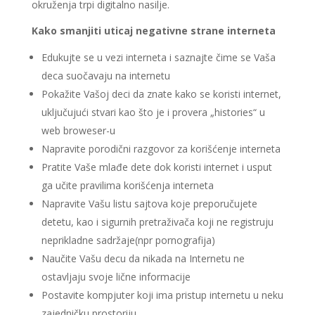
okruženja trpi digitalno nasilje.
Kako smanjiti uticaj negativne strane interneta
Edukujte se u vezi interneta i saznajte čime se Vaša
deca suočavaju na internetu
Pokažite Vašoj deci da znate kako se koristi internet,
uključujući stvari kao što je i provera „histories“ u
web broweser-u
Napravite porodični razgovor za korišćenje interneta
Pratite Vaše mlađe dete dok koristi internet i usput
ga učite pravilima korišćenja interneta
Napravite Vašu listu sajtova koje preporučujete
detetu, kao i sigurnih pretraživača koji ne registruju
neprikladne sadržaje(npr pornografija)
Naučite Vašu decu da nikada na Internetu ne
ostavljaju svoje lične informacije
Postavite kompjuter koji ima pristup internetu u neku
zajedničku prostoriju