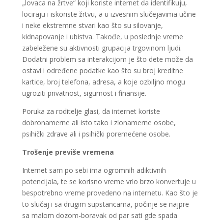
„lovaca na žrtve“ koji koriste internet da identifikuju,
lociraju i iskoriste žrtvu, a u izvesnim slučejavima učine
i neke ekstremne stvari kao što su silovanje,
kidnapovanje i ubistva. Takođe, u poslednje vreme
zabeležene su aktivnosti grupacija trgovinom ljudi.
Dodatni problem sa interakcijom je što dete može da
ostavi i određene podatke kao što su broj kreditne
kartice, broj telefona, adresa, a koje ozbiljno mogu
ugroziti privatnost, sigurnost i finansije.
Poruka za roditelje glasi, da internet koriste
dobronamerne ali isto tako i zlonamerne osobe,
psihički zdrave ali i psihički poremećene osobe.
Trošenje previše vremena
Internet sam po sebi ima ogromnih adiktivnih
potencijala, te se korisno vreme vrlo brzo konvertuje u
bespotrebno vreme provedeno na internetu. Kao što je
to slučaj i sa drugim supstancama, počinje se najpre
sa malom dozom-boravak od par sati gde spada