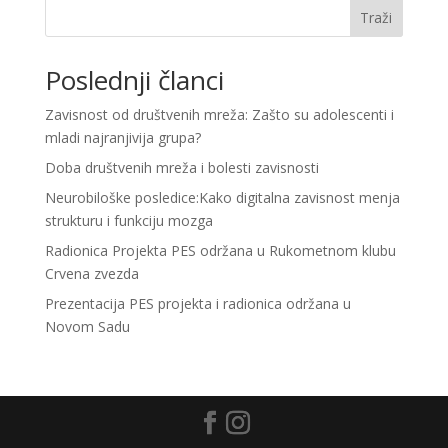
Traži
Poslednji članci
Zavisnost od društvenih mreža: Zašto su adolescenti i
mladi najranjivija grupa?
Doba društvenih mreža i bolesti zavisnosti
Neurobiloške posledice:Kako digitalna zavisnost menja
strukturu i funkciju mozga
Radionica Projekta PES održana u Rukometnom klubu
Crvena zvezda
Prezentacija PES projekta i radionica održana u
Novom Sadu