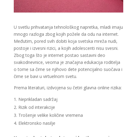
U svetlu prihvatanja tehnološkog napretka, mladi imaju
mnogo razloga zbog kojih požele da odu na internet.
Međutim, pored svih dobiti koja svetska mreža nudi,
postoje i izvesni rizici, a kojih adolescenti nisu svesni.
Zbog toga što je internet postao sastavni deo
svakodnevnice, veoma je značajna edukacija roditelja
o tome sa čime se njihovo dete potencijalno suočava i
čime se bavi u virtuelnom svetu.
Prema literaturi, izdvojena su četiri glavna online rizika:
Neprikladan sadržaj
Rizik od interakcije
Trošenje velike količine vremena
Elektronsko nasilje