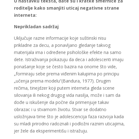
U nastavku teksta, date su i kratke smernice za
roditelje kako smanjiti uticaj negativne strane
interneta:
Neprikladan sadržaj
Uključuje razne informacije koje suštinski nisu
prikladne za decu, a ponavljano gledanje takvog
materijala ima i određene psihološke efekte na samo
dete. Istraživanja pokazuju da deca i adolescenti imaju
ponašanje koje se često bazira na onome što vide,
„formiraju sebe prema viđenim kalupima po principu
„učenja prema modelu“(Bandura, 1977). Drugim
rečima, tinejdzer koji putem interneta gleda scene
silovanja ili nekog drugog vida nasilja, može i sam da
dođe u iskušenje da počne da primenjuje takav
obrazac i u stvarnom životu. Stvar se dodatno
usložnjava time što je adolescencija faza razvoja kada
su mladi prirodno radoznali i podložni raznim uticajima,
jer žele da eksperimentišu i istražuju.