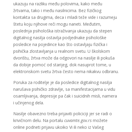
ukazuju na razliku među polovima, kako među
žrtvama, tako i među nasilnicima. Bez fizičkog
kontakta sa drugima, deca i mladi teže vide i razumeju
štetu koju njihove reči mogu naneti. Međutim,
poslednja psihološka istraživanja ukazuju da stepen
digitalnog nasilja ostavlja podjednake psihološke
posledice na pojedince kao što ostavljaju fizička i
psihička zlostavljanja u realnom svetu. U školskom
dvorištu, žrtva može da odgovori na nasilje ili pokuša
da dobije pomoć od starijeg, dok nasuprot tome, u
elektronskom svetu žrtva često nema nikakvu odbranu.
Poruka za roditelje je da posledice digitalnog nasilja
narušava psihičko zdravlje, sa manifestacijama u vidu
osamljivanja, depresije pa čak i suicidnih misli, namera
i učinjenog dela.
Nasilje obavezno treba prijaviti policiciji jer se radi o
krivičnom delu. Na portalu
cuvamte.gov.rs
možete
online podneti prijavu ukoiko Vi ili neko iz Vašeg