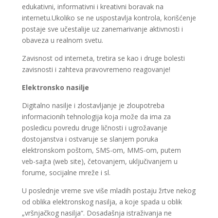
edukativni, informativni i kreativni boravak na
internetu.Ukoliko se ne uspostavlja kontrola, korišćenje
postaje sve učestalije uz zanemarivanje aktivnosti i
obaveza u realnom svetu.
Zavisnost od interneta, tretira se kao i druge bolesti
zavisnosti i zahteva pravovremeno reagovanje!
Elektronsko nasilje
Digitalno nasilje i zlostavljanje je zloupotreba
informacionih tehnologija koja može da ima za
posledicu povredu druge ličnosti i ugrožavanje
dostojanstva i ostvaruje se slanjem poruka
elektronskom poštom, SMS-om, MMS-om, putem
veb-sajta (web site), četovanjem, uključivanjem u
forume, socijalne mreže i sl.
U poslednje vreme sve više mladih postaju žrtve nekog
od oblika elektronskog nasilja, a koje spada u oblik
„vršnjačkog nasilja“. Dosadašnja istraživanja ne