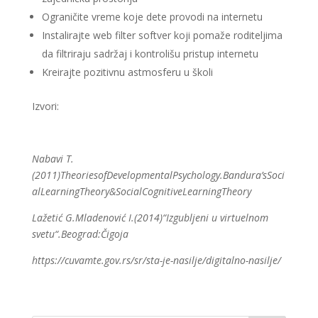
Ograničite vreme koje dete provodi na internetu
Instalirajte web filter softver koji pomaže roditeljima
da filtriraju sadržaj i kontrolišu pristup internetu
Kreirajte pozitivnu astmosferu u školi
Izvori:
Nabavi T.
(2011)TheoriesofDevelopmentalPsychology.Bandura’sSoci
alLearningTheory&SocialCognitiveLearningTheory
Lažetić G.Mladenović I.(2014)“Izgubljeni u virtuelnom
svetu“.Beograd:Čigoja
https://cuvamte.gov.rs/sr/sta-je-nasilje/digitalno-nasilje/